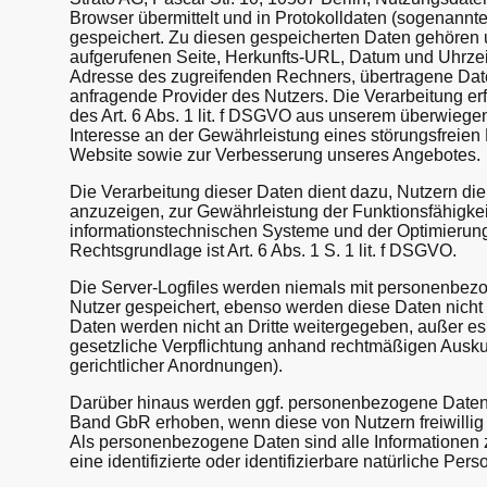
Browser übermittelt und in Protokolldaten (sogenannte
gespeichert. Zu diesen gespeicherten Daten gehören 
aufgerufenen Seite, Herkunfts-URL, Datum und Uhrzeit
Adresse des zugreifenden Rechners, übertragene Da
anfragende Provider des Nutzers. Die Verarbeitung er
des Art. 6 Abs. 1 lit. f DSGVO aus unserem überwiege
Interesse an der Gewährleistung eines störungsfreien 
Website sowie zur Verbesserung unseres Angebotes.
Die Verarbeitung dieser Daten dient dazu, Nutzern die
anzuzeigen, zur Gewährleistung der Funktionsfähigkei
informationstechnischen Systeme und der Optimierung
Rechtsgrundlage ist Art. 6 Abs. 1 S. 1 lit. f DSGVO.
Die Server-Logfiles werden niemals mit personenbez
Nutzer gespeichert, ebenso werden diese Daten nich
Daten werden nicht an Dritte weitergegeben, außer es
gesetzliche Verpflichtung anhand rechtmäßigen Ausk
gerichtlicher Anordnungen).
Darüber hinaus werden ggf. personenbezogene Date
Band GbR erhoben, wenn diese von Nutzern freiwillig 
Als personenbezogene Daten sind alle Informationen z
eine identifizierte oder identifizierbare natürliche Per