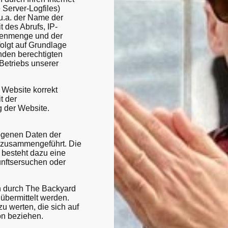
 Server-Logfiles)
u.a. der Name der
 des Abrufs, IP-
tenmenge und der
folgt auf Grundlage
nden berechtigten
Betriebs unserer
 Website korrekt
t der
 der Website.
ogenen Daten der
t zusammengeführt. Die
 besteht dazu eine
unftsersuchen oder
n durch The Backyard
übermittelt werden.
u werten, die sich auf
son beziehen.