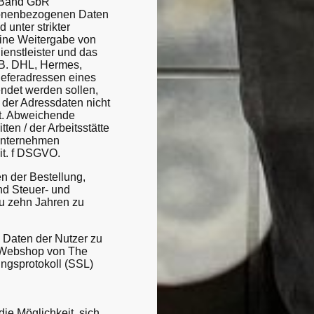
d Band GbR
sonenbezogenen Daten
 unter strikter
eine Weitergabe von
enstleister und das
.B. DHL, Hermes,
ieferadressen eines
endet werden sollen,
g der Adressdaten nicht
gt. Abweichende
ten / der Arbeitsstätte
dunternehmen
lit. f DSGVO.
n der Bestellung,
nd Steuer- und
zu zehn Jahren zu
n Daten der Nutzer zu
m Webshop von The
ngsprotokoll (SSL)
ie Möglichkeit, sich