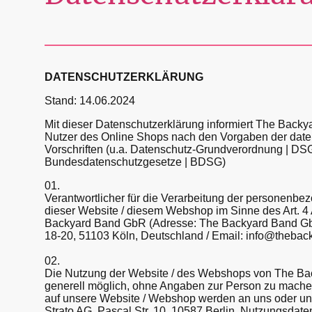
DATENSCHUTZERKLÄRUNG
Stand: 14.06.2024
Mit dieser Datenschutzerklärung informiert The Back
Nutzer des Online Shops nach den Vorgaben der date
Vorschriften (u.a. Datenschutz-Grundverordnung | D
Bundesdatenschutzgesetze | BDSG)
01.
Verantwortlicher für die Verarbeitung der personenbe
dieser Website / diesem Webshop im Sinne des Art. 4
Backyard Band GbR (Adresse: The Backyard Band G
18-20, 51103 Köln, Deutschland / Email: info@thebac
02.
Die Nutzung der Website / des Webshops von The Ba
generell möglich, ohne Angaben zur Person zu machen
auf unsere Website / Webshop werden an uns oder un
Strato AG, Pascal Str. 10, 10587 Berlin, Nutzungsdaten