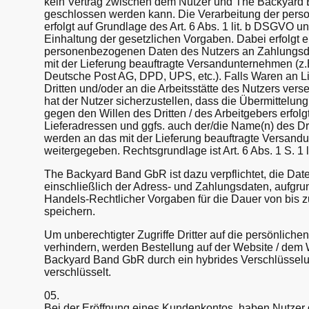
kein Vertrag zwischen dem Nutzer und The Backyar
geschlossen werden kann. Die Verarbeitung der per
erfolgt auf Grundlage des Art. 6 Abs. 1 lit. b DSGVO und
Einhaltung der gesetzlichen Vorgaben. Dabei erfolgt 
personenbezogenen Daten des Nutzers an Zahlungsdi
mit der Lieferung beauftragte Versandunternehmen (z
Deutsche Post AG, DPD, UPS, etc.). Falls Waren an L
Dritten und/oder an die Arbeitsstätte des Nutzers vers
hat der Nutzer sicherzustellen, dass die Übermittelun
gegen den Willen des Dritten / des Arbeitgebers erfol
Lieferadressen und ggfs. auch der/die Name(n) des Drit
werden an das mit der Lieferung beauftragte Versan
weitergegeben. Rechtsgrundlage ist Art. 6 Abs. 1 S. 1 
The Backyard Band GbR ist dazu verpflichtet, die Date
einschließlich der Adress- und Zahlungsdaten, aufgru
Handels-Rechtlicher Vorgaben für die Dauer von bis 
speichern.
Um unberechtigter Zugriffe Dritter auf die persönliche
verhindern, werden Bestellung auf der Website / de
Backyard Band GbR durch ein hybrides Verschlüsselu
verschlüsselt.
05.
Bei der Eröffnung eines Kundenkontos, haben Nutzer d