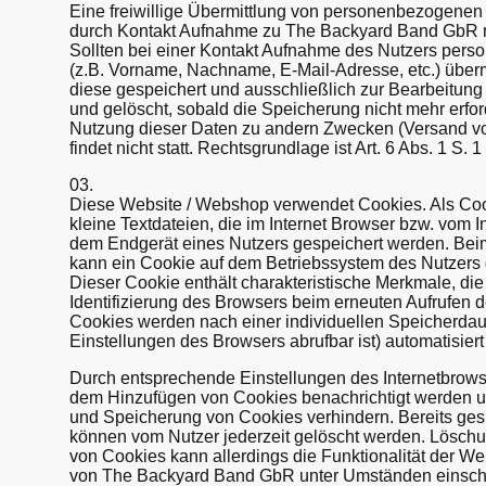
Eine freiwillige Übermittlung von personenbezogenen 
durch Kontakt Aufnahme zu The Backyard Band GbR mit
Sollten bei einer Kontakt Aufnahme des Nutzers per
(z.B. Vorname, Nachname, E-Mail-Adresse, etc.) überm
diese gespeichert und ausschließlich zur Bearbeitung
und gelöscht, sobald die Speicherung nicht mehr erford
Nutzung dieser Daten zu andern Zwecken (Versand vo
findet nicht statt. Rechtsgrundlage ist Art. 6 Abs. 1 S. 1
03.
Diese Website / Webshop verwendet Cookies. Als Co
kleine Textdateien, die im Internet Browser bzw. vom I
dem Endgerät eines Nutzers gespeichert werden. Beim
kann ein Cookie auf dem Betriebssystem des Nutzers 
Dieser Cookie enthält charakteristische Merkmale, die
Identifizierung des Browsers beim erneuten Aufrufen d
Cookies werden nach einer individuellen Speicherdaue
Einstellungen des Browsers abrufbar ist) automatisiert
Durch entsprechende Einstellungen des Internetbrow
dem Hinzufügen von Cookies benachrichtigt werden 
und Speicherung von Cookies verhindern. Bereits ges
können vom Nutzer jederzeit gelöscht werden. Lösc
von Cookies kann allerdings die Funktionalität der W
von The Backyard Band GbR unter Umständen einschr