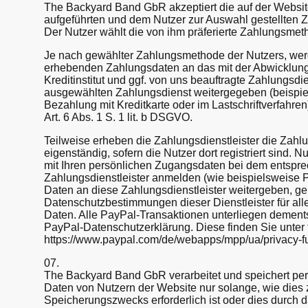
The Backyard Band GbR akzeptiert die auf der Webs
aufgeführten und dem Nutzer zur Auswahl gestellten
Der Nutzer wählt die von ihm präferierte Zahlungsmet
Je nach gewählter Zahlungsmethode der Nutzers, wer
erhebenden Zahlungsdaten an das mit der Abwicklung
Kreditinstitut und ggf. von uns beauftragte Zahlungsdi
ausgewählten Zahlungsdienst weitergegeben (beispie
Bezahlung mit Kreditkarte oder im Lastschriftverfahren
Art. 6 Abs. 1 S. 1 lit. b DSGVO.
Teilweise erheben die Zahlungsdienstleister die Zahl
eigenständig, sofern die Nutzer dort registriert sind. 
mit Ihren persönlichen Zugangsdaten bei dem entspr
Zahlungsdienstleister anmelden (wie beispielsweise P
Daten an diese Zahlungsdienstleister weitergeben, ge
Datenschutzbestimmungen dieser Dienstleister für a
Daten. Alle PayPal-Transaktionen unterliegen dement
PayPal-Datenschutzerklärung. Diese finden Sie unter
https://www.paypal.com/de/webapps/mpp/ua/privacy-fu
07.
The Backyard Band GbR verarbeitet und speichert p
Daten von Nutzern der Website nur solange, wie dies 
Speicherungszwecks erforderlich ist oder dies durch 