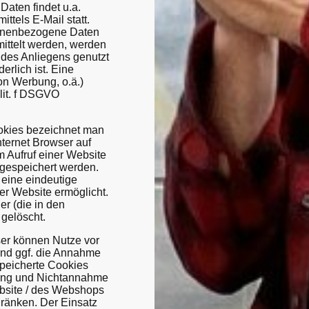
Daten findet u.a.
tels E-Mail statt.
sonenbezogene Daten
ittelt werden, werden
 des Anliegens genutzt
erlich ist. Eine
n Werbung, o.ä.)
 lit. f DSGVO
okies bezeichnet man
nternet Browser auf
 Aufruf einer Website
gespeichert werden.
 eine eindeutige
er Website ermöglicht.
r (die in den
 gelöscht.
ser können Nutze vor
und ggf. die Annahme
peicherte Cookies
hung und Nichtannahme
ebsite / des Webshops
änken. Der Einsatz