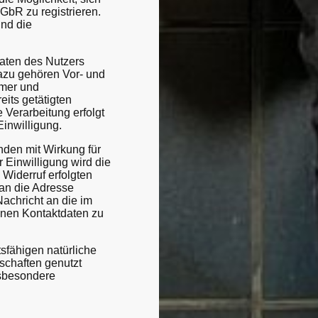
bR zu registrieren.
und die
Daten des Nutzers
Dazu gehören Vor- und
mmer und
its getätigten
e Verarbeitung erfolgt
Einwilligung.
nden mit Wirkung für
 Einwilligung wird die
Widerruf erfolgten
 an die Adresse
achricht an die im
nen Kontaktdaten zu
sfähigen natürliche
schaften genutzt
nsbesondere