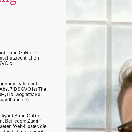
yard Band GbR die
nschutzrechtlichen
SGVO &
zogenen Daten auf
 Abs. 7 DSGVO ist The
bR, Hollweghstraße
kyardband.de)
ckyard Band GbR ist
. Bei jedem Zugriff
seren Web-Hoster, die
 durch Ihren Internet