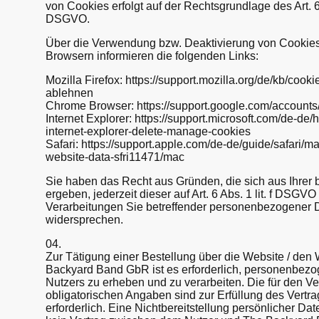
von Cookies erfolgt auf der Rechtsgrundlage des Art. 6 A
DSGVO.
Über die Verwendung bzw. Deaktivierung von Cookies
Browsern informieren die folgenden Links:
Mozilla Firefox: https://support.mozilla.org/de/kb/cook
ablehnen
Chrome Browser: https://support.google.com/account
Internet Explorer: https://support.microsoft.com/de-d
internet-explorer-delete-manage-cookies
Safari: https://support.apple.com/de-de/guide/safari/
website-data-sfri11471/mac
Sie haben das Recht aus Gründen, die sich aus Ihrer 
ergeben, jederzeit dieser auf Art. 6 Abs. 1 lit. f DSG
Verarbeitungen Sie betreffender personenbezogener 
widersprechen.
04.
Zur Tätigung einer Bestellung über die Website / de
Backyard Band GbR ist es erforderlich, personenbez
Nutzers zu erheben und zu verarbeiten. Die für den V
obligatorischen Angaben sind zur Erfüllung des Vertr
erforderlich. Eine Nichtbereitstellung persönlicher Dat