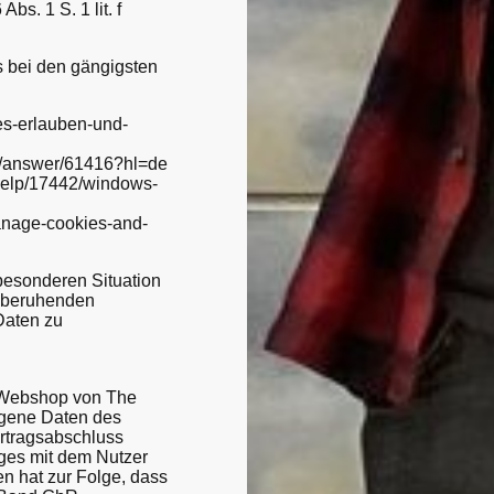
bs. 1 S. 1 lit. f
 bei den gängigsten
ies-erlauben-und-
s/answer/61416?hl=de
e/help/17442/windows-
manage-cookies-and-
besonderen Situation
VO beruhenden
Daten zu
n Webshop von The
ogene Daten des
ertragsabschluss
ages mit dem Nutzer
en hat zur Folge, dass