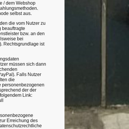
ite / dem Webshop
 Zahlungsmethoden.
hode selbst aus.
den die vom Nutzer zu
 beauftragte
enstleister bzw. an den
lsweise bei
). Rechtsgrundlage ist
ungsdaten
Nutzer müssen sich dann
echenden
ayPal). Falls Nutzer
lten die
lle personenbezogenen
sprechend der der
 folgendem Link:
ll
ersonenbezogene
zur Erreichung des
datenschutzrechtliche