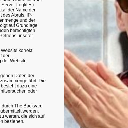
 Server-Logfiles)
u.a. der Name der
 des Abrufs, IP-
tenmenge und der
folgt auf Grundlage
nden berechtigten
Betriebs unserer
 Website korrekt
t der
 der Website.
ogenen Daten der
t zusammengeführt. Die
 besteht dazu eine
unftsersuchen oder
n durch The Backyard
übermittelt werden.
u werten, die sich auf
son beziehen.