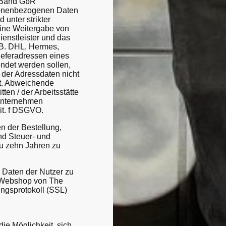
d Band GbR
sonenbezogenen Daten
 unter strikter
eine Weitergabe von
enstleister und das
.B. DHL, Hermes,
ieferadressen eines
endet werden sollen,
g der Adressdaten nicht
gt. Abweichende
ten / der Arbeitsstätte
dunternehmen
lit. f DSGVO.
n der Bestellung,
nd Steuer- und
zu zehn Jahren zu
n Daten der Nutzer zu
m Webshop von The
ngsprotokoll (SSL)
ie Möglichkeit, sich