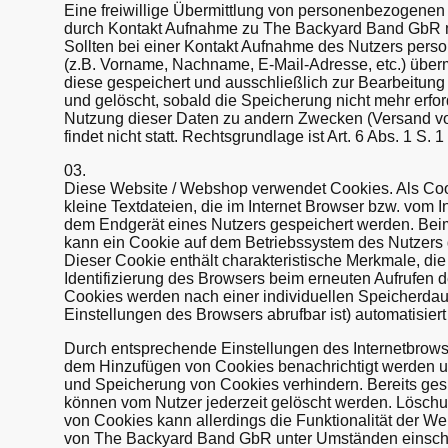
Eine freiwillige Übermittlung von personenbezogenen 
durch Kontakt Aufnahme zu The Backyard Band GbR mit
Sollten bei einer Kontakt Aufnahme des Nutzers per
(z.B. Vorname, Nachname, E-Mail-Adresse, etc.) überm
diese gespeichert und ausschließlich zur Bearbeitung
und gelöscht, sobald die Speicherung nicht mehr erford
Nutzung dieser Daten zu andern Zwecken (Versand vo
findet nicht statt. Rechtsgrundlage ist Art. 6 Abs. 1 S. 1
03.
Diese Website / Webshop verwendet Cookies. Als Co
kleine Textdateien, die im Internet Browser bzw. vom I
dem Endgerät eines Nutzers gespeichert werden. Beim
kann ein Cookie auf dem Betriebssystem des Nutzers 
Dieser Cookie enthält charakteristische Merkmale, die
Identifizierung des Browsers beim erneuten Aufrufen d
Cookies werden nach einer individuellen Speicherdaue
Einstellungen des Browsers abrufbar ist) automatisiert
Durch entsprechende Einstellungen des Internetbrow
dem Hinzufügen von Cookies benachrichtigt werden 
und Speicherung von Cookies verhindern. Bereits ges
können vom Nutzer jederzeit gelöscht werden. Lösc
von Cookies kann allerdings die Funktionalität der W
von The Backyard Band GbR unter Umständen einschr