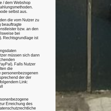
ite / dem Webshop
 Zahlungsmethoden.
hode selbst aus.
den die vom Nutzer zu
 beauftragte
enstleister bzw. an den
lsweise bei
). Rechtsgrundlage ist
ungsdaten
Nutzer müssen sich dann
echenden
ayPal). Falls Nutzer
lten die
lle personenbezogenen
sprechend der der
 folgendem Link:
ll
ersonenbezogene
zur Erreichung des
datenschutzrechtliche