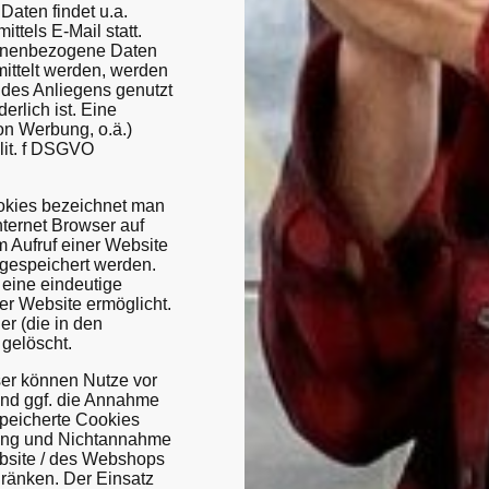
Daten findet u.a.
tels E-Mail statt.
sonenbezogene Daten
ittelt werden, werden
 des Anliegens genutzt
erlich ist. Eine
n Werbung, o.ä.)
 lit. f DSGVO
okies bezeichnet man
nternet Browser auf
 Aufruf einer Website
gespeichert werden.
 eine eindeutige
er Website ermöglicht.
r (die in den
 gelöscht.
ser können Nutze vor
und ggf. die Annahme
peicherte Cookies
hung und Nichtannahme
ebsite / des Webshops
änken. Der Einsatz