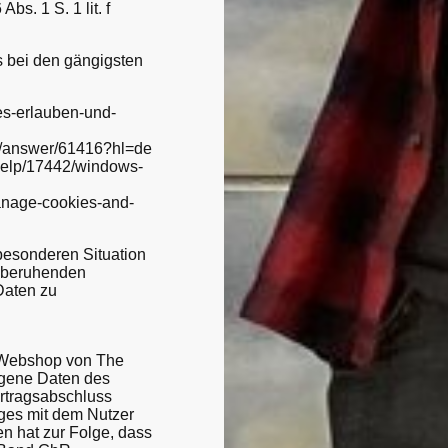
bs. 1 S. 1 lit. f
 bei den gängigsten
ies-erlauben-und-
s/answer/61416?hl=de
e/help/17442/windows-
manage-cookies-and-
besonderen Situation
VO beruhenden
Daten zu
n Webshop von The
ogene Daten des
ertragsabschluss
ages mit dem Nutzer
en hat zur Folge, dass