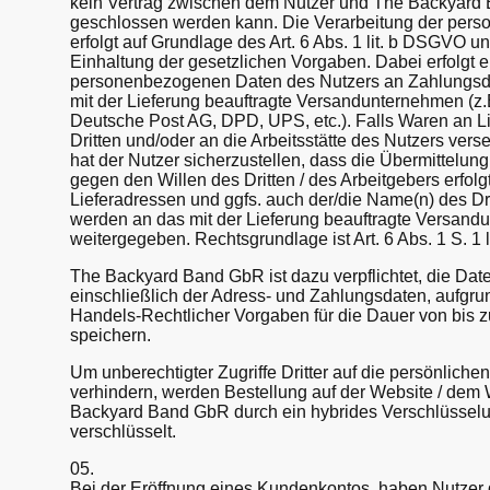
kein Vertrag zwischen dem Nutzer und The Backyar
geschlossen werden kann. Die Verarbeitung der per
erfolgt auf Grundlage des Art. 6 Abs. 1 lit. b DSGVO und
Einhaltung der gesetzlichen Vorgaben. Dabei erfolgt 
personenbezogenen Daten des Nutzers an Zahlungsdi
mit der Lieferung beauftragte Versandunternehmen (z
Deutsche Post AG, DPD, UPS, etc.). Falls Waren an L
Dritten und/oder an die Arbeitsstätte des Nutzers vers
hat der Nutzer sicherzustellen, dass die Übermittelun
gegen den Willen des Dritten / des Arbeitgebers erfol
Lieferadressen und ggfs. auch der/die Name(n) des Drit
werden an das mit der Lieferung beauftragte Versan
weitergegeben. Rechtsgrundlage ist Art. 6 Abs. 1 S. 1 
The Backyard Band GbR ist dazu verpflichtet, die Date
einschließlich der Adress- und Zahlungsdaten, aufgru
Handels-Rechtlicher Vorgaben für die Dauer von bis 
speichern.
Um unberechtigter Zugriffe Dritter auf die persönliche
verhindern, werden Bestellung auf der Website / de
Backyard Band GbR durch ein hybrides Verschlüsselu
verschlüsselt.
05.
Bei der Eröffnung eines Kundenkontos, haben Nutzer d