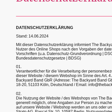
DATENSCHUTZERKLÄRUNG
Stand: 14.06.2024
Mit dieser Datenschutzerklärung informiert The Back
Nutzer des Online Shops nach den Vorgaben der date
Vorschriften (u.a. Datenschutz-Grundverordnung | D
Bundesdatenschutzgesetze | BDSG)
01.
Verantwortlicher für die Verarbeitung der personenbe
dieser Website / diesem Webshop im Sinne des Art. 4
Backyard Band GbR (Adresse: The Backyard Band G
18-20, 51103 Köln, Deutschland / Email: info@thebac
02.
Die Nutzung der Website / des Webshops von The Ba
generell möglich, ohne Angaben zur Person zu machen
auf unsere Website / Webshop werden an uns oder un
Strato AG, Pascal Str. 10, 10587 Berlin, Nutzungsdaten