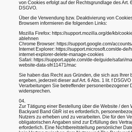
von Cookies erfolgt auf der Rechtsgrundlage des Art. 6 A
DSGVO.
Über die Verwendung bzw. Deaktivierung von Cookies
Browsern informieren die folgenden Links:
Mozilla Firefox: https://support.mozilla.org/de/kb/cook
ablehnen
Chrome Browser: https://support.google.com/account
Internet Explorer: https://support.microsoft.com/de-d
internet-explorer-delete-manage-cookies
Safari: https://support.apple.com/de-de/guide/safari/
website-data-sfri11471/mac
Sie haben das Recht aus Gründen, die sich aus Ihrer 
ergeben, jederzeit dieser auf Art. 6 Abs. 1 lit. f DSG
Verarbeitungen Sie betreffender personenbezogener 
widersprechen.
04.
Zur Tätigung einer Bestellung über die Website / de
Backyard Band GbR ist es erforderlich, personenbez
Nutzers zu erheben und zu verarbeiten. Die für den V
obligatorischen Angaben sind zur Erfüllung des Vertr
erforderlich. Eine Nichtbereitstellung persönlicher Dat