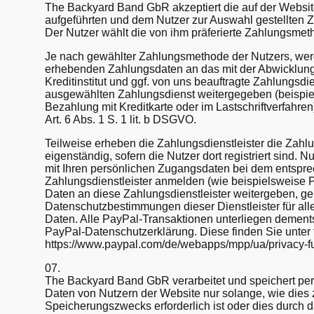
The Backyard Band GbR akzeptiert die auf der Webs
aufgeführten und dem Nutzer zur Auswahl gestellten
Der Nutzer wählt die von ihm präferierte Zahlungsmet
Je nach gewählter Zahlungsmethode der Nutzers, wer
erhebenden Zahlungsdaten an das mit der Abwicklung
Kreditinstitut und ggf. von uns beauftragte Zahlungsdi
ausgewählten Zahlungsdienst weitergegeben (beispie
Bezahlung mit Kreditkarte oder im Lastschriftverfahren
Art. 6 Abs. 1 S. 1 lit. b DSGVO.
Teilweise erheben die Zahlungsdienstleister die Zahl
eigenständig, sofern die Nutzer dort registriert sind. 
mit Ihren persönlichen Zugangsdaten bei dem entspr
Zahlungsdienstleister anmelden (wie beispielsweise P
Daten an diese Zahlungsdienstleister weitergeben, ge
Datenschutzbestimmungen dieser Dienstleister für a
Daten. Alle PayPal-Transaktionen unterliegen dement
PayPal-Datenschutzerklärung. Diese finden Sie unter
https://www.paypal.com/de/webapps/mpp/ua/privacy-fu
07.
The Backyard Band GbR verarbeitet und speichert p
Daten von Nutzern der Website nur solange, wie dies 
Speicherungszwecks erforderlich ist oder dies durch 