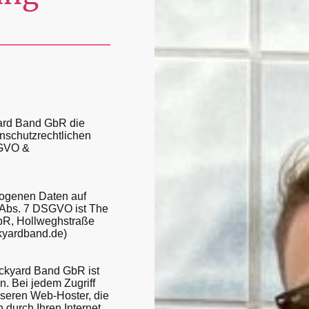
yard Band GbR die
nschutzrechtlichen
SGVO &
zogenen Daten auf
 Abs. 7 DSGVO ist The
bR, Hollweghstraße
kyardband.de)
ckyard Band GbR ist
. Bei jedem Zugriff
seren Web-Hoster, die
 durch Ihren Internet