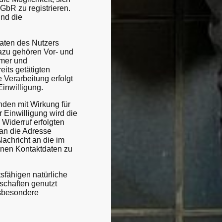
bR zu registrieren.
und die
Daten des Nutzers
Dazu gehören Vor- und
mmer und
its getätigten
e Verarbeitung erfolgt
Einwilligung.
nden mit Wirkung für
 Einwilligung wird die
Widerruf erfolgten
 an die Adresse
achricht an die im
nen Kontaktdaten zu
sfähigen natürliche
schaften genutzt
nsbesondere