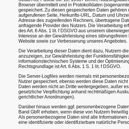
Browser übermittelt und in Protokolldaten (sogenannte
gespeichert. Zu diesen gespeicherten Daten gehören 
aufgerufenen Seite, Herkunfts-URL, Datum und Uhrzeit
Adresse des zugreifenden Rechners, übertragene Da
anfragende Provider des Nutzers. Die Verarbeitung er
des Art. 6 Abs. 1 lit. f DSGVO aus unserem überwiege
Interesse an der Gewährleistung eines störungsfreien 
Website sowie zur Verbesserung unseres Angebotes.
Die Verarbeitung dieser Daten dient dazu, Nutzern die
anzuzeigen, zur Gewährleistung der Funktionsfähigkei
informationstechnischen Systeme und der Optimierung
Rechtsgrundlage ist Art. 6 Abs. 1 S. 1 lit. f DSGVO.
Die Server-Logfiles werden niemals mit personenbez
Nutzer gespeichert, ebenso werden diese Daten nich
Daten werden nicht an Dritte weitergegeben, außer es
gesetzliche Verpflichtung anhand rechtmäßigen Ausk
gerichtlicher Anordnungen).
Darüber hinaus werden ggf. personenbezogene Date
Band GbR erhoben, wenn diese von Nutzern freiwillig 
Als personenbezogene Daten sind alle Informationen z
eine identifizierte oder identifizierbare natürliche Per